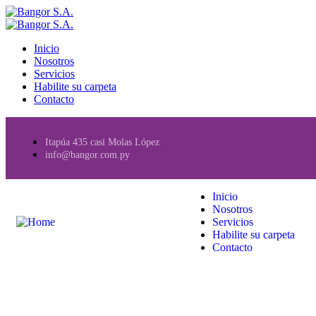
Inicio
Nosotros
Servicios
Habilite su carpeta
Contacto
Itapúa 435 casi Molas López
info@bangor.com.py
Inicio
Nosotros
Servicios
Habilite su carpeta
Contacto