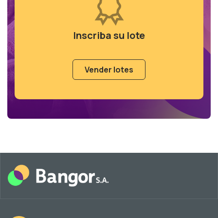
Inscriba su lote
Vender lotes